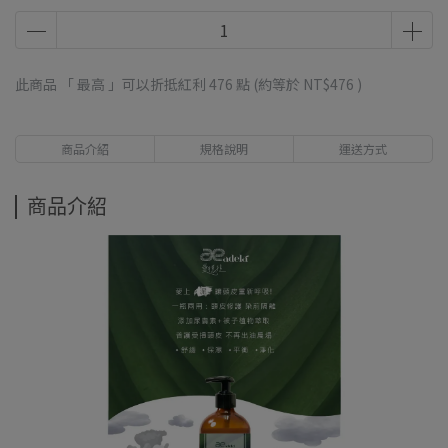
此商品 「 最高 」可以折抵紅利
476
點 (約等於
NT$476
)
商品介紹
規格說明
運送方式
商品介紹