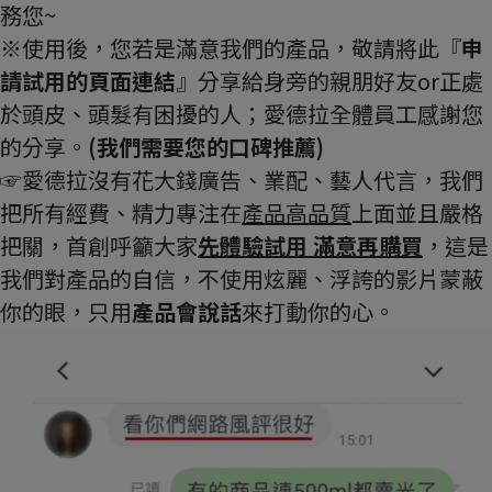
務您~
※使用後，您若是滿意我們的產品，敬請將此『
申
請試用的頁面連結
』分享給身旁的親朋好友or正處
於頭皮、頭髮有困擾的人；愛德拉全體員工感謝您
的分享。
(我們需要您的口碑推薦)
☞愛德拉沒有花大錢廣告、業配、藝人代言，我們
把所有經費、精力專注在
產品高品質
上面並且嚴格
把關，首創呼籲大家
先體驗試用 滿意再購買
，這是
我們對產品的自信，不使用炫麗、浮誇的影片蒙蔽
你的眼，只用
產品會說話
來打動你的心。