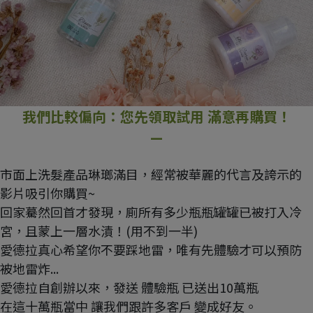
我們比較偏向：您先領取試用 滿意再購買！
—
市面上洗髮產品琳瑯滿目，經常被華麗的代言及誇示的
影片吸引你購買~
回家驀然回首才發現，廁所有多少瓶瓶罐罐已被打入冷
宮，且蒙上一層水漬！(用不到一半)
愛德拉真心希望你不要踩地雷，唯有先體驗才可以預防
被地雷炸...
愛德拉自創辦以來，發送 體驗瓶 已送出10萬瓶
在這十萬瓶當中 讓我們跟許多客戶 變成好友。