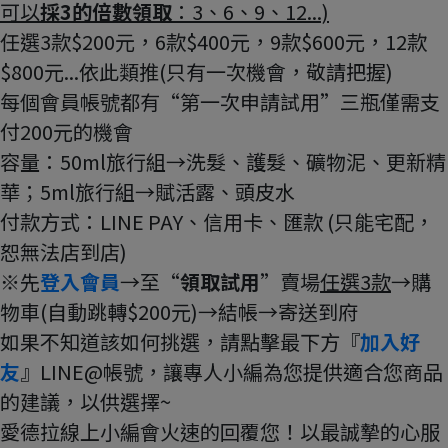
可以
採3的倍數領取
：3、6、9、12...)
任選3款$200元，6款$400元，9款$600元，12款
$800元...依此類推(只有一次機會，敬請把握)
每個會員帳號都有“第一次申請試用”三瓶僅需支
付200元的機會
容量：50ml旅行組→洗髮、護髮、礦物泥、更新精
華；5ml旅行組→賦活露、頭皮水
付款方式：LINE PAY、信用卡、匯款 (只能宅配，
恕無法店到店)
※
先
登入會員
→至“
領取試用
”賣場
任選3款
→購
物車(自動跳轉$200元)→結帳→寄送到府
如果不知道該如何挑選，請點擊最下方『
加入好
友
』LINE@帳號，讓專人小編為您提供適合您商品
的建議，以供選擇~
愛德拉線上小編會火速的回覆您！以最誠摯的心服