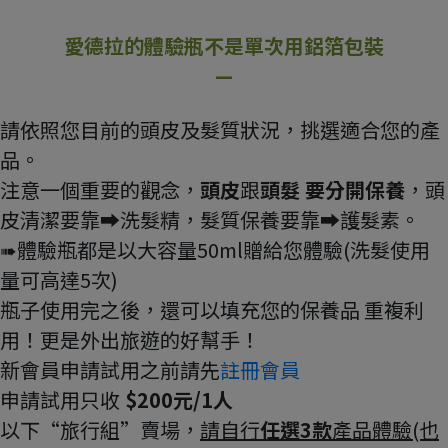
愛德拉的體驗瓶不是單次用鋁箔包裝
—
請依照您目前的頭皮及髮質狀況，挑選適合您的產
品。
注意一個重要的觀念，
頭皮
跟
頭髮 要分開保養
，頭
皮清潔要靠➡洗髮精，髮質保養要靠➡護髮素。
➠體驗瓶都是以大容量50ml贈給您體驗(洗髮使用
量可高達5次)
瓶子使用完之後，還可以填充您的保養品 重複利
用！更是外出旅遊的好幫手！
新會員申請試用之前請先
註冊會員
申請試用只收
$200元/1人
以下“旅行組”賣場，
請自行
任選3款
產品體驗
(也