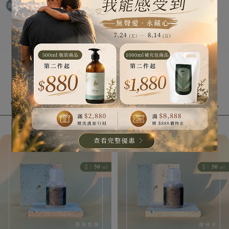
(首次)任選3件，僅需支付
200
元(申請試用)
—
依照您的頭皮狀況or困擾(也可選您
感興趣
的商品)做選擇...
申請試用